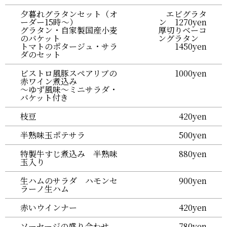
夕暮れグラタンセット（オ
エビグラタ
ーダー15時～）
ン 1270yen
グラタン・自家製国産小麦
厚切りベーコ
のバケット
ングラタン
トマトのポタージュ・サラ
1450yen
ダのセット
ビストロ風豚スペアリブの
1000yen
赤ワイン煮込み
～ゆず風味～ミニサラダ・
バケット付き
枝豆
420yen
半熟味玉ポテサラ
500yen
特製牛すじ煮込み 半熟味
880yen
玉入り
生ハムのサラダ ハモンセ
900yen
ラーノ生ハム
赤いウインナー
420yen
ソーセージの盛り合わせ
780yen