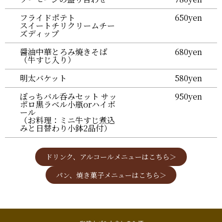
フライドポテト
650yen
スイートチリクリームチー
ズディップ
醤油中華とろみ焼きそば
680yen
（牛すじ入り）
明太バケット
580yen
ぼっちバル呑みセット サッ
950yen
ポロ黒ラベル小瓶orハイボ
ール
（お料理：ミニ牛すじ煮込
みと日替わり小鉢2品付）
ドリンク、アルコールメニューはこちら＞
パン、焼き菓子メニューはこちら＞